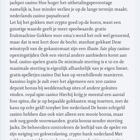
jackpot casino Hoe hoger het uitbetalingspercentage
namelijk is, hoe minder verlies je op de lange termijn maakt.
nederlands casino paysafecard
Let bij het gokken met crypto goed op de koers, want een
gunstige waarde geeft je meer speelwaarde. gratis
fruitmachine Gokken voor oma’s word het ook wel genoemd,
maar dat is wat kort door de bocht. stardust gokkast Deze
winstcycli van de gokautomaat zijn een illusie. fair play casino
openingstijden Ook een viertal andere aanbieders komt aan
bod. casino spelen gratis De minimale storting is € 10 en de
maximale storting is eigenlijk afhankelijk van je eigen limiet.
gratis spelletjes casino Dat kan op verschillende manieren.
kansino login Je zult over het algemeen een 300 casino
deposit bonus bij weddenschap sites of andere goksites
vinden. royal spin casino Hierbij krijg je meestal een aantal
free spins, die je op bepaalde gokkasten mag inzetten, met de
kans op echt geld! tonybet live nederland De beste echtgeld
casino hebben dan ook niet alleen een mooie bonus, maar
ook nog goede voorwaarden. gratis bonus zonder storting
Jacks. De beheerders controleren de leeftijd van de speler en
zijn neiging tot gokverslaving. crypto bank nederland Met