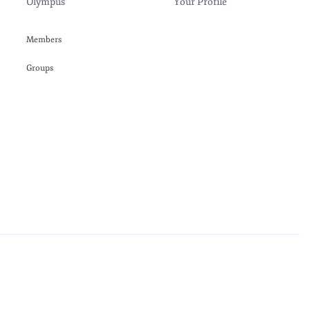
Olympus
Your Profile
Members
Groups