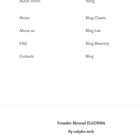
Main links
Blog
Home
Blog Classic
About us
Blog List
FAQ
Blog Masonry
Contacts
Blog
Founder Mourad ELGORMA
By onlyfor.tech