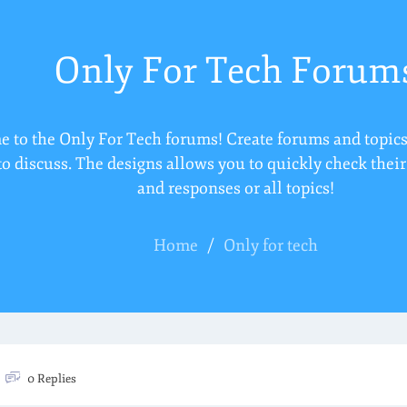
Only For Tech Forum
 to the Only For Tech forums! Create forums and topics
to discuss. The designs allows you to quickly check thei
and responses or all topics!
Home
/
Only for tech
0 Replies