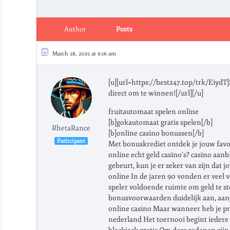
Author
Posts
March 28, 2025 at 6:16 am
[u][url=https://best247.top/trk/EiydT]
direct om te winnen![/url][/u]
fruitautomaat spelen online
[b]gokautomaat gratis spelen[/b]
RhetaRance
[b]online casino bonussen[/b]
Participant
Met bonuskrediet ontdek je jouw favo
online echt geld casino’s? casino aan
gebeurt, kun je er zeker van zijn dat j
online In de jaren 90 vonden er veel v
speler voldoende ruimte om geld te s
bonusvoorwaarden duidelijk aan, aan
online casino Maar wanneer heb je pr
nederland Het toernooi begint iedere