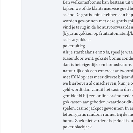
Een welkomstbonus kan bestaan uit ve
kijken we of de klantenservice goed be
casino De gratis spins hebben een bep
worden gewonnen met deze gratis spins
vind je terug in de bonusvoorwaarden.
[b]gratis gokken op fruitautomaten[/b
cash 21 gokkast
poker uitleg
Als je startbalans € 100 is, speel je w
tussendoor wint. goksite bonus zonde
dan is het eigenlijk een bonusfeature
natuurlijk ook een concreet antwoord.
met iDIN op iets meer directe bijstan
we hierboven al omschreven, kun je oo
geld wordt dan vanuit het casino direc
gemiddeld bij een online casino neder
gokkasten aangeboden, waardoor dit ee
spelen. casino jackpot gewonnen In ee
letten. gratis random runner Bij de me
bonus Zoek niet verder als je doel is o
poker blackjack