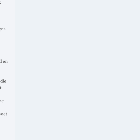
k
ger.
d en
 die
t
ne
moet