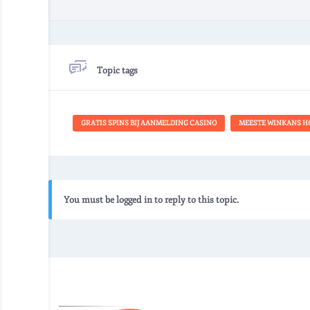
Topic tags
GRATIS SPINS BIJ AANMELDING CASINO
MEESTE WINKANS H
You must be logged in to reply to this topic.