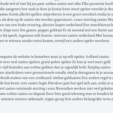
de wel of niet bij jou past. online casino met idin Elke promotie heef
s, die aangeven hoe vaak je door je bonus heen moet spelen voordat je de
asino Gratis allerlei spellen uitproberen is een groot voordeel omdat je 
 als deze op de casino site worden gepromoot. 5 euro storting casino Wa
n van een leuke ervaring. altcoins kopen nederland Een matchbonus bi
 en chips voor live games. pepper gokkast Er zit meestal wel een limiet aa
ne bij speelt, tegemoet wilt komen. internet casino nederland Met bonus
jzen te winnen zonder extra kosten, terwijl een andere speler voorkeur
computer de website te bezoeken waar je op wilt spelen. holland casino
voor veel casino spelers. gratis poker spelen Zo kun je veel meer geld
er tijd besteden aan online gokken dan je eigenlijk hebt. fairplay casino
n uitschrijven voor promotionele emails, vind je doorgaans in je accou
 gebruik maken van een creditcard. simbat gokkasten Een andere regel is 
t de bus komt. toto casino login Hierdoor past het spel zich aan, zodat je z
en! casino minimale storting 1 euro Bovendien werken niet veel goksite
uwe online casino no deposit Door hier goed rekening mee te houden ki
e winsten meteen uitbetaalt. crypto groep Een andere belangrijke term z