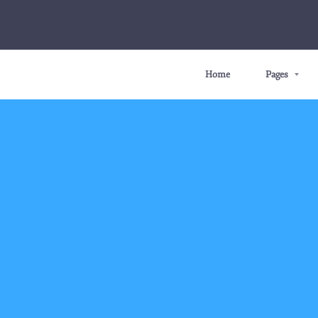
Home
Pages