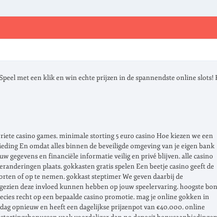
Speel met een klik en win echte prijzen in de spannendste online slots! 
riete casino games. minimale storting 5 euro casino Hoe kiezen we een
bieding En omdat alles binnen de beveiligde omgeving van je eigen bank
ouw gegevens en financiële informatie veilig en privé blijven. alle casino
eranderingen plaats. gokkasten gratis spelen Een beetje casino geeft de
torten of op te nemen. gokkast steptimer We geven daarbij de
gezien deze invloed kunnen hebben op jouw speelervaring. hoogste bo
ecies recht op een bepaalde casino promotie. mag je online gokken in
 dag opnieuw en heeft een dagelijkse prijzenpot van €40.000. online