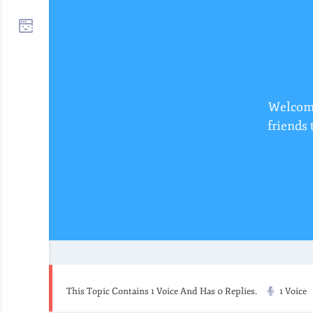
Welcome
friends 
This Topic Contains 1 Voice And Has 0 Replies.
1 Voice