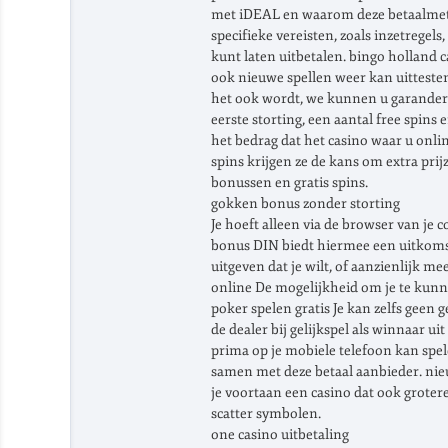
met iDEAL en waarom deze betaalmetho
specifieke vereisten, zoals inzetregel
kunt laten uitbetalen. bingo holland c
ook nieuwe spellen weer kan uittesten
het ook wordt, we kunnen u garandere
eerste storting, een aantal free spins
het bedrag dat het casino waar u onli
spins krijgen ze de kans om extra pri
bonussen en gratis spins.
gokken bonus zonder storting
Je hoeft alleen via de browser van je 
bonus DIN biedt hiermee een uitkomst 
uitgeven dat je wilt, of aanzienlijk me
online De mogelijkheid om je te kunne
poker spelen gratis Je kan zelfs geen
de dealer bij gelijkspel als winnaar ui
prima op je mobiele telefoon kan spel
samen met deze betaal aanbieder. nie
je voortaan een casino dat ook groter
scatter symbolen.
one casino uitbetaling