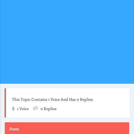
This Topic Contains 1 Voice And Has 0 Replies.
1 Voice
0 Replies
Posts