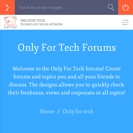
ONLYFOR.TECH
TECHNOLOGY SOCIAL NETWORK
Only For Tech Forums
Welcome to the Only For Tech forums! Create
forums and topics you and all your friends to
discuss. The designs allows you to quickly check
their freshness, views and responses or all topics!
Home
/
Only for tech