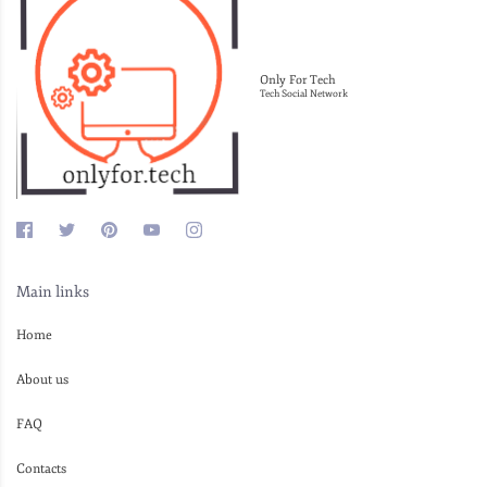
Only For Tech
Tech Social Network
Main links
Home
About us
FAQ
Contacts