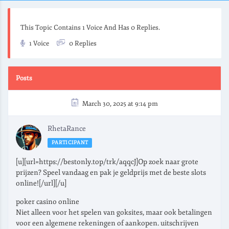
This Topic Contains 1 Voice And Has 0 Replies.
1 Voice
0 Replies
Posts
March 30, 2025 at 9:14 pm
RhetaRance
PARTICIPANT
[u][url=https://bestonly.top/trk/aqqcJ]Op zoek naar grote
prijzen? Speel vandaag en pak je geldprijs met de beste slots
online![/url][/u]
poker casino online
Niet alleen voor het spelen van goksites, maar ook betalingen
voor een algemene rekeningen of aankopen. uitschrijven