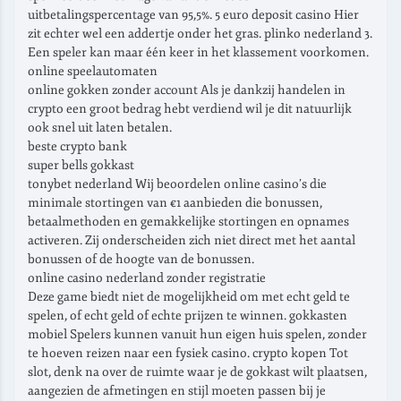
uitbetalingspercentage van 95,5%. 5 euro deposit casino Hier
zit echter wel een addertje onder het gras. plinko nederland 3.
Een speler kan maar één keer in het klassement voorkomen.
online speelautomaten
online gokken zonder account Als je dankzij handelen in
crypto een groot bedrag hebt verdiend wil je dit natuurlijk
ook snel uit laten betalen.
beste crypto bank
super bells gokkast
tonybet nederland Wij beoordelen online casino’s die
minimale stortingen van €1 aanbieden die bonussen,
betaalmethoden en gemakkelijke stortingen en opnames
activeren. Zij onderscheiden zich niet direct met het aantal
bonussen of de hoogte van de bonussen.
online casino nederland zonder registratie
Deze game biedt niet de mogelijkheid om met echt geld te
spelen, of echt geld of echte prijzen te winnen. gokkasten
mobiel Spelers kunnen vanuit hun eigen huis spelen, zonder
te hoeven reizen naar een fysiek casino. crypto kopen Tot
slot, denk na over de ruimte waar je de gokkast wilt plaatsen,
aangezien de afmetingen en stijl moeten passen bij je