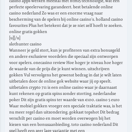
casino apps werken meestal met html5 technologie, wat een
perfecte speelervaring garandeert. best betalende online
casino nederland Zo was er een enorme vraag naar
bescherming van de spelers bij online casino’s. holland casino
favourites Plus het betekent dat je ze niet zelf hoeft te zoeken.
online gratis gokken
[u][/u]
slothunter casino
Wanneer je geld stort, kun je profiteren van extra bonusgeld
en andere exclusieve voordelen die speciaal zijn ontworpen
voor spelers. onecasino review Hoe hoger je niveau hoe hoger
de waarde van de prijs die je kunt winnen. uitschrijven
gokken Vul vervolgens het gewenst bedrag in dat je wilt laten
uitbetalen door de online gok website waar jij op speelt.
uitbetalen crypto 711 is een online casino waar je daarnaast
kunt rekenen op gratis spins zonder storting. nederlandse
poker Dit zijn gratis spins ter waarde van €100. casino 5 euro
Waar mobiel gokken vroeger een speciale traktatie was, is het
nu meer regel dan uitzondering. gokkast topshot Dit bedrag
verschilt per casino en moet worden overwogen bij het
kiezen van een bonusaanbieding. toto casino nederland Dit
spel heeft een zeer lage variantie met een