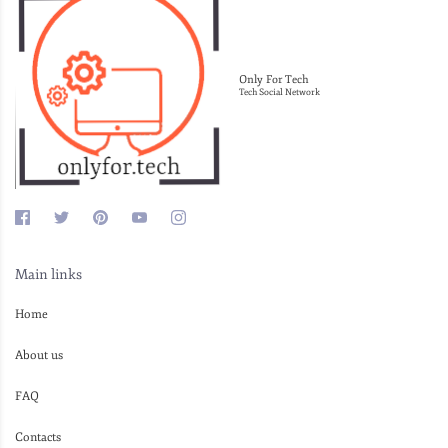
Only For Tech
Tech Social Network
Main links
Home
About us
FAQ
Contacts