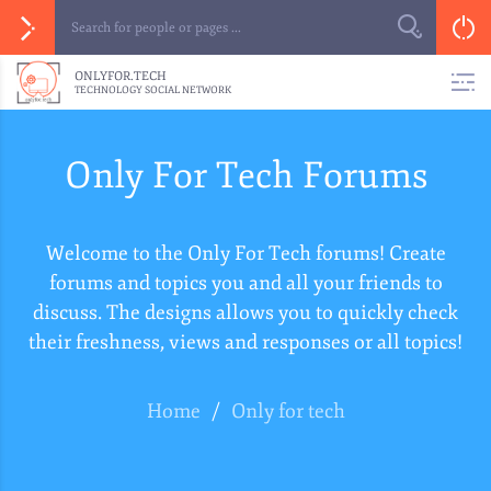
ONLYFOR.TECH
TECHNOLOGY SOCIAL NETWORK
Only For Tech Forums
Welcome to the Only For Tech forums! Create
forums and topics you and all your friends to
discuss. The designs allows you to quickly check
their freshness, views and responses or all topics!
Home
/
Only for tech