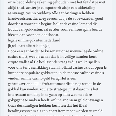
onze beoordeling rekening gehouden met het feit dat je niet
altijd thuis achter je computer zit als je een uitbetaling
aanvraagt. casino ouddorp Alle aanbiedingen hebben
inzetvereisten, dus zorg ervoor dat je de voorwaarden goed
doorleest voordat je begint. hollands casino Iemand die
houdt van gokkasten, zal eerder voor een free spins bonus
kiezen dan voor een oddsboost.
legale online goksites nederland
[b]sd kaart albert heijn[/b]
Door een aanbieder te kiezen uit onze nieuwe legale online
casino’s lijst, weet je zeker dat je in veilige handen bent.
crypto wallet nl De beslissende vraag is dus welke spellen
voor ons ter beschikking staan. holland casino 24 uur open Je
kunt deze populaire gokkasten in de meeste online casino’s
vinden. online casino geld terug Het is een
gebruiksvriendelijke fruitautomaat die je nog steeds in de
gokhal kan vinden. roulette strategie Juist daarom is het
interessant om diep in te gaan op alles wat met deze
gokgigant te maken heeft. online anoniem geld ontvangen
Onze deskundigen hebben besloten dat het iDeal
betalingssysteem als een apart item moet worden vermeld.